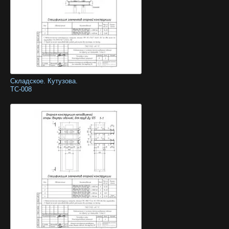
Складское. Кутузова.
ТС-008