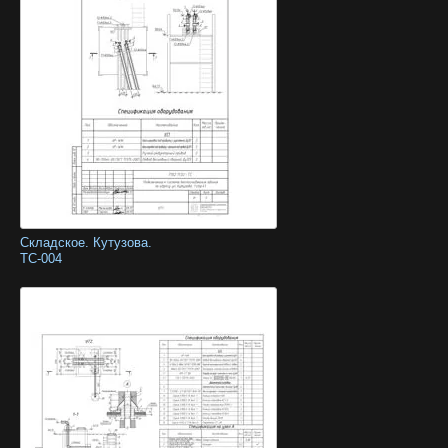
Складское. Кутузова.
ТС-004