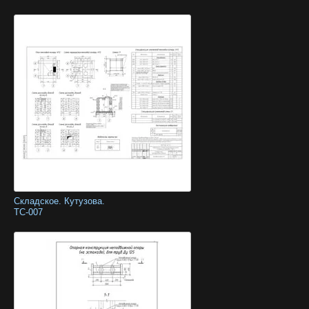
Складское. Кутузова.
ТС-007